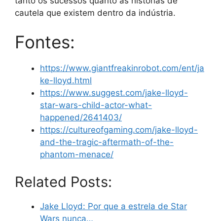
tanto os sucessos quanto as histórias de
cautela que existem dentro da indústria.
Fontes:
https://www.giantfreakinrobot.com/ent/ja
ke-lloyd.html
https://www.suggest.com/jake-lloyd-
star-wars-child-actor-what-
happened/2641403/
https://cultureofgaming.com/jake-lloyd-
and-the-tragic-aftermath-of-the-
phantom-menace/
Related Posts:
Jake Lloyd: Por que a estrela de Star
Wars nunca…