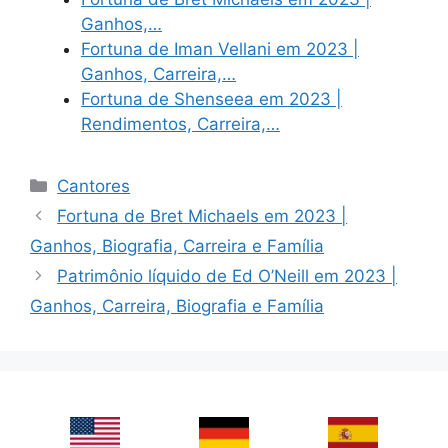
Ganhos,…
Fortuna de Iman Vellani em 2023 |
Ganhos, Carreira,…
Fortuna de Shenseea em 2023 |
Rendimentos, Carreira,…
Categories
Cantores
Fortuna de Bret Michaels em 2023 |
Ganhos, Biografia, Carreira e Família
Patrimônio líquido de Ed O’Neill em 2023 |
Ganhos, Carreira, Biografia e Família