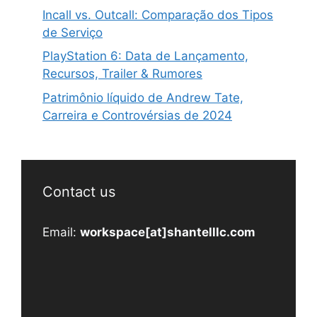
Incall vs. Outcall: Comparação dos Tipos
de Serviço
PlayStation 6: Data de Lançamento,
Recursos, Trailer & Rumores
Patrimônio líquido de Andrew Tate,
Carreira e Controvérsias de 2024
Contact us
Email:
workspace[at]shantelllc.com