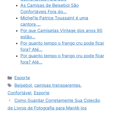
As Camisas de Beisebol São
Confortáveis Fora do…
Michel'le Patrice Toussaint é uma
cantora,…
Por que Camisetas Vintage dos anos 90
estão…
Por quanto tempo o frango cru pode ficar
fora? Até…
Por quanto tempo o frango cru pode ficar
fora? Até…
Categories
Esporte
Tags
Beisebol
,
camisas transparentes
,
Confortável
,
Esporte
Como Guardar Corretamente Sua Coleção
de Livros de Fotografia para Mantê-los