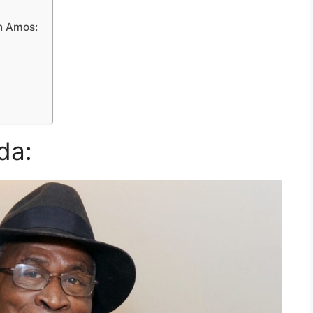
hn Amos:
da: