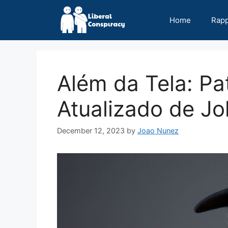
Skip
to
Home
Rap
content
Além da Tela: Pa
Atualizado de J
December 12, 2023
by
Joao Nunez