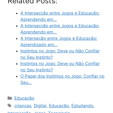
Related Posts:
A Intersecção entre Jogos e Educação:
Aprendendo em…
A Intersecção entre Jogos e Educação:
Aprendendo em…
A Interseção entre Jogos e Educação:
Aprendizado em…
Instintos no Jogo: Deve ou Não Confiar
no Seu Instinto?
Instintos no Jogo: Deve ou Não Confiar
no Seu Instinto?
O Papel dos Instintos no Jogo: Confiar no
Seu…
Categories
Educação
Tags
crianças
,
Digital
,
Educação
,
Estudando
,