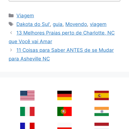
Categories
Viagem
Tags
Dakota do Sul'
,
guia
,
Movendo
,
viagem
13 Melhores Praias perto de Charlotte, NC
que Você vai Amar
11 Coisas para Saber ANTES de se Mudar
para Asheville NC