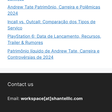
Andrew Tate Patrimônio, Carreira e Polêmicas
2024
Incall vs. Outcall: Comparação dos Tipos de
Serviço
PlayStation 6: Data de Lançamento, Recursos,
Trailer & Rumores
Patrimônio líquido de Andrew Tate, Carreira e
Controvérsias de 2024
Contact us
Email:
workspace[at]shantelllc.com