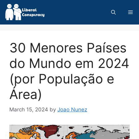
Skip
to
Me
content
30 Menores Países
do Mundo em 2024
(por População e
Área)
March 15, 2024
by
Joao Nunez