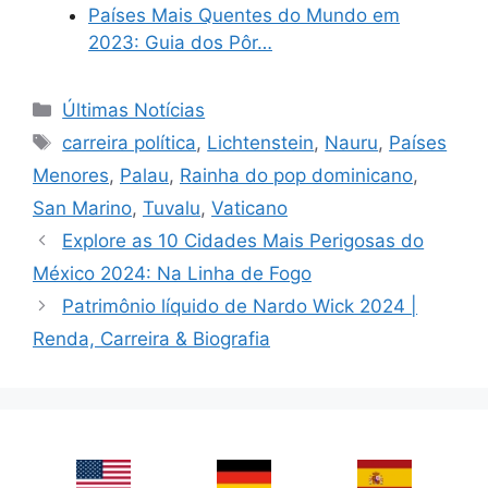
Países Mais Quentes do Mundo em
2023: Guia dos Pôr…
Categories
Últimas Notícias
Tags
carreira política
,
Lichtenstein
,
Nauru
,
Países
Menores
,
Palau
,
Rainha do pop dominicano
,
San Marino
,
Tuvalu
,
Vaticano
Explore as 10 Cidades Mais Perigosas do
México 2024: Na Linha de Fogo
Patrimônio líquido de Nardo Wick 2024 |
Renda, Carreira & Biografia